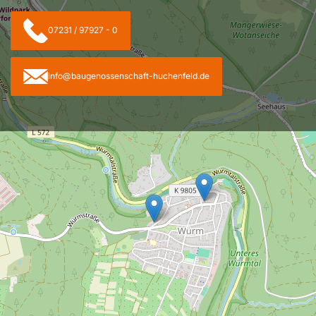
07231 / 97927 - 0
info@baugenossenschaft-huchenfeld.de